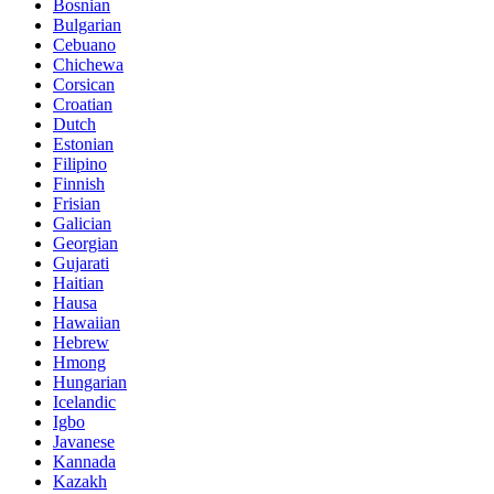
Bosnian
Bulgarian
Cebuano
Chichewa
Corsican
Croatian
Dutch
Estonian
Filipino
Finnish
Frisian
Galician
Georgian
Gujarati
Haitian
Hausa
Hawaiian
Hebrew
Hmong
Hungarian
Icelandic
Igbo
Javanese
Kannada
Kazakh