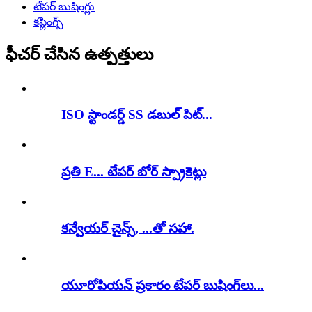
టేపర్ బుషింగ్లు
కప్లింగ్స్
ఫీచర్ చేసిన ఉత్పత్తులు
ISO స్టాండర్డ్ SS డబుల్ పిట్...
ప్రతి E... టేపర్ బోర్ స్ప్రాకెట్లు
కన్వేయర్ చైన్స్, ...తో సహా.
యూరోపియన్ ప్రకారం టేపర్ బుషింగ్‌లు...