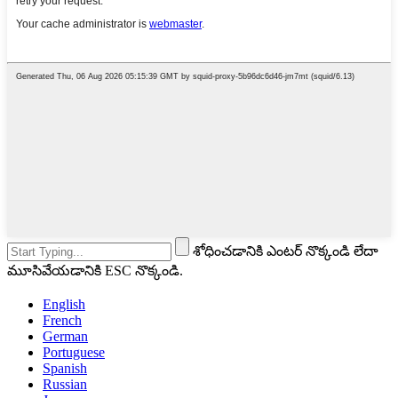
శోధించడానికి ఎంటర్ నొక్కండి లేదా
మూసివేయడానికి ESC నొక్కండి.
English
French
German
Portuguese
Spanish
Russian