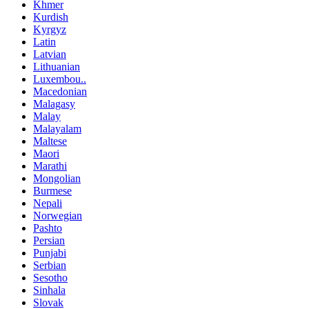
Khmer
Kurdish
Kyrgyz
Latin
Latvian
Lithuanian
Luxembou..
Macedonian
Malagasy
Malay
Malayalam
Maltese
Maori
Marathi
Mongolian
Burmese
Nepali
Norwegian
Pashto
Persian
Punjabi
Serbian
Sesotho
Sinhala
Slovak