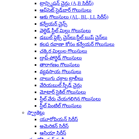
ట్రాన్స్మిషన్ చైన్లు (A,B సిరీస్)
ఆఫ్‌సెట్ సైడ్‌బార్ గొలుసులు
ఆకు గొలుసులు (AL, BL, LL సిరీస్)
కన్వేయర్ చైన్స్
వెల్డెడ్ స్టీల్ మిల్లు గొలుసులు
డబుల్ ఫ్లెక్స్ చైన్‌లు/స్టీల్ బుష్ చైన్‌లు
కలప రవాణా కోసం కన్వేయర్ గొలుసులు
చక్కెర మిల్లుల గొలుసులు
డ్రాప్-ఫోర్జెడ్ గొలుసులు
తారాగణం గొలుసులు
వ్యవసాయ గొలుసులు
నాలుగు చక్రాల ట్రాలీలు
వేరియబుల్ స్పీడ్ చైన్లు
మోటార్ సైకిల్ గొలుసులు
స్టీల్ వేరు చేయగలిగిన గొలుసులు
స్టీల్ పింటిల్ గొలుసులు
స్ప్రాకెట్లు
యూరోపియన్ సిరీస్
అమెరికన్ సిరీస్
ఆసియా సిరీస్