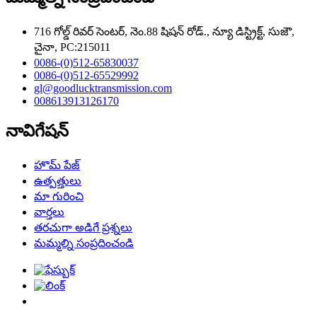
716 గోల్డ్ రివర్ సెంటర్, నెం.88 షిషన్ రోడ్., న్యూ డిస్ట్రిక్ట్, సుజౌ,
చైనా, PC:215011
0086-(0)512-65830037
0086-(0)512-65529992
gl@goodlucktransmission.com
008613913126170
నావిగేషన్
హొమ్ పేజ్
ఉత్పత్తులు
మా గురించి
వార్తలు
తరచుగా అడిగే ప్రశ్నలు
మమ్మల్ని సంప్రదించండి