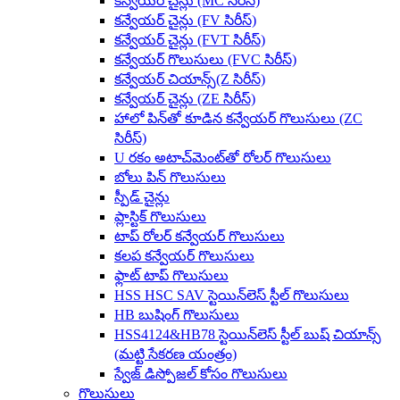
కన్వేయర్ చైన్లు (MC సిరీస్)
కన్వేయర్ చైన్లు (FV సిరీస్)
కన్వేయర్ చైన్లు (FVT సిరీస్)
కన్వేయర్ గొలుసులు (FVC సిరీస్)
కన్వేయర్ చియాన్స్(Z సిరీస్)
కన్వేయర్ చైన్లు (ZE సిరీస్)
హాలో పిన్‌తో కూడిన కన్వేయర్ గొలుసులు (ZC
సిరీస్)
U రకం అటాచ్‌మెంట్‌తో రోలర్ గొలుసులు
బోలు పిన్ గొలుసులు
స్పీడ్ చైన్లు
ప్లాస్టిక్ గొలుసులు
టాప్ రోలర్ కన్వేయర్ గొలుసులు
కలప కన్వేయర్ గొలుసులు
ఫ్లాట్ టాప్ గొలుసులు
HSS HSC SAV స్టెయిన్‌లెస్ స్టీల్ గొలుసులు
HB బుషింగ్ గొలుసులు
HSS4124&HB78 స్టెయిన్‌లెస్ స్టీల్ బుష్ చియాన్స్
(మట్టి సేకరణ యంత్రం)
స్వేజ్ డిస్పోజల్ కోసం గొలుసులు
గొలుసులు