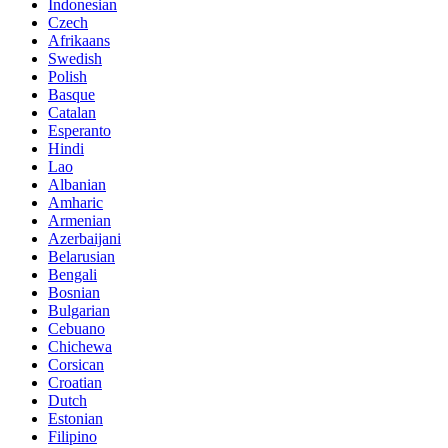
Indonesian
Czech
Afrikaans
Swedish
Polish
Basque
Catalan
Esperanto
Hindi
Lao
Albanian
Amharic
Armenian
Azerbaijani
Belarusian
Bengali
Bosnian
Bulgarian
Cebuano
Chichewa
Corsican
Croatian
Dutch
Estonian
Filipino