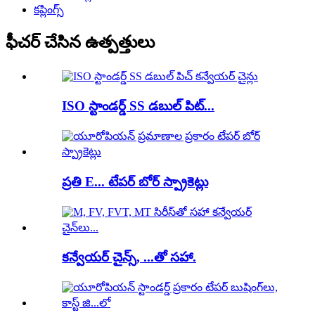
కప్లింగ్స్
ఫీచర్ చేసిన ఉత్పత్తులు
ISO స్టాండర్డ్ SS డబుల్ పిట్...
ప్రతి E... టేపర్ బోర్ స్ప్రాకెట్లు
కన్వేయర్ చైన్స్, ...తో సహా.