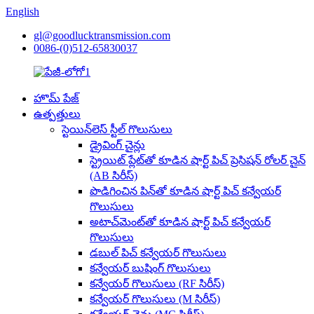
English
gl@goodlucktransmission.com
0086-(0)512-65830037
హొమ్ పేజ్
ఉత్పత్తులు
స్టెయిన్‌లెస్ స్టీల్ గొలుసులు
డ్రైవింగ్ చైన్లు
స్ట్రెయిట్ ప్లేట్‌తో కూడిన షార్ట్ పిచ్ ప్రెసిషన్ రోలర్ చైన్
(AB సిరీస్)
పొడిగించిన పిన్‌తో కూడిన షార్ట్ పిచ్ కన్వేయర్
గొలుసులు
అటాచ్‌మెంట్‌తో కూడిన షార్ట్ పిచ్ కన్వేయర్
గొలుసులు
డబుల్ పిచ్ కన్వేయర్ గొలుసులు
కన్వేయర్ బుషింగ్ గొలుసులు
కన్వేయర్ గొలుసులు (RF సిరీస్)
కన్వేయర్ గొలుసులు (M సిరీస్)