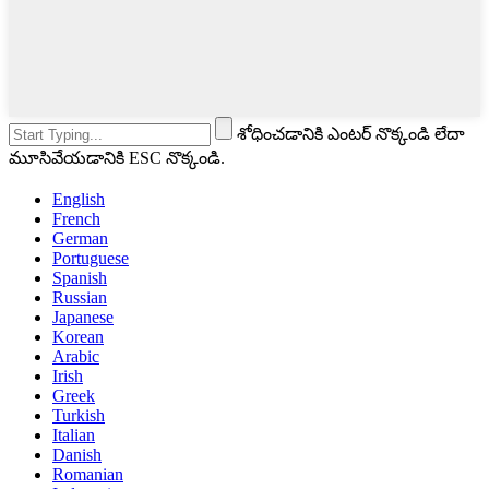
శోధించడానికి ఎంటర్ నొక్కండి లేదా
మూసివేయడానికి ESC నొక్కండి.
English
French
German
Portuguese
Spanish
Russian
Japanese
Korean
Arabic
Irish
Greek
Turkish
Italian
Danish
Romanian