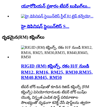
యూరోపియన్ ప్రకారం టేపర్ బుషింగ్‌లు...
హై డెఫినిషన్ స్టెయిన్‌లెస్ S...
దృఢమైన(RM) కప్లింగ్‌లు
RIGID (RM) కప్లింగ్స్, రకం H/F నుండి
RM12, RM16, RM25, RM30,RM35,
RM40,RM45, RM50
టేపర్ బోర్ బుష్‌లతో కూడిన రిజిడ్ కప్లింగ్స్ (RM
కప్లింగ్స్) వినియోగదారులకు టేపర్ బోర్ బుష్‌ల
యొక్క విస్తృత ఎంపిక షాఫ్ట్ పరిమాణాల
సౌలభ్యంతో దృఢంగా కనెక్ట్ చేసే షాఫ్ట్‌లను త్వరగా