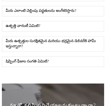
మీరు ఎలాంటి చెల్లింపు పద్ధతులను అంగీకరిస్తారు?
ఉత్పత్తి వారంటీ ఏమిటి?
మీరు ఉత్పత్తుల సురక్షితమైన మరియు భద్రమైన డెలివరీకి హామీ
ఇస్తున్నారా?
షిప్పింగ్ ఫీజుల సంగతి ఏమిటి?
మాతో కలిసి పనిచేయాలనుకుంటున్నారా?