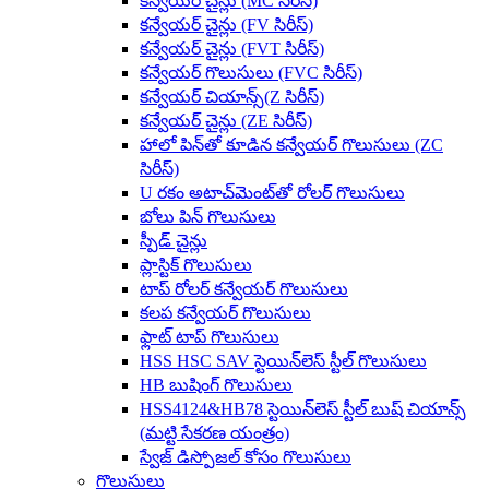
కన్వేయర్ చైన్లు (MC సిరీస్)
కన్వేయర్ చైన్లు (FV సిరీస్)
కన్వేయర్ చైన్లు (FVT సిరీస్)
కన్వేయర్ గొలుసులు (FVC సిరీస్)
కన్వేయర్ చియాన్స్(Z సిరీస్)
కన్వేయర్ చైన్లు (ZE సిరీస్)
హాలో పిన్‌తో కూడిన కన్వేయర్ గొలుసులు (ZC
సిరీస్)
U రకం అటాచ్‌మెంట్‌తో రోలర్ గొలుసులు
బోలు పిన్ గొలుసులు
స్పీడ్ చైన్లు
ప్లాస్టిక్ గొలుసులు
టాప్ రోలర్ కన్వేయర్ గొలుసులు
కలప కన్వేయర్ గొలుసులు
ఫ్లాట్ టాప్ గొలుసులు
HSS HSC SAV స్టెయిన్‌లెస్ స్టీల్ గొలుసులు
HB బుషింగ్ గొలుసులు
HSS4124&HB78 స్టెయిన్‌లెస్ స్టీల్ బుష్ చియాన్స్
(మట్టి సేకరణ యంత్రం)
స్వేజ్ డిస్పోజల్ కోసం గొలుసులు
గొలుసులు