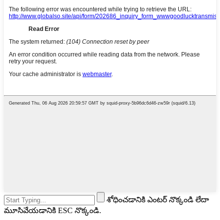
శోధించడానికి ఎంటర్ నొక్కండి లేదా
మూసివేయడానికి ESC నొక్కండి.