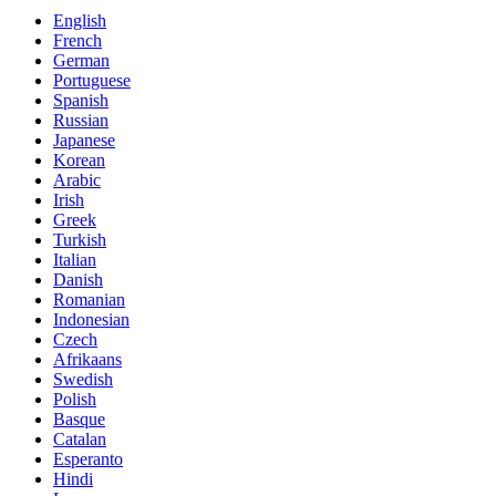
English
French
German
Portuguese
Spanish
Russian
Japanese
Korean
Arabic
Irish
Greek
Turkish
Italian
Danish
Romanian
Indonesian
Czech
Afrikaans
Swedish
Polish
Basque
Catalan
Esperanto
Hindi