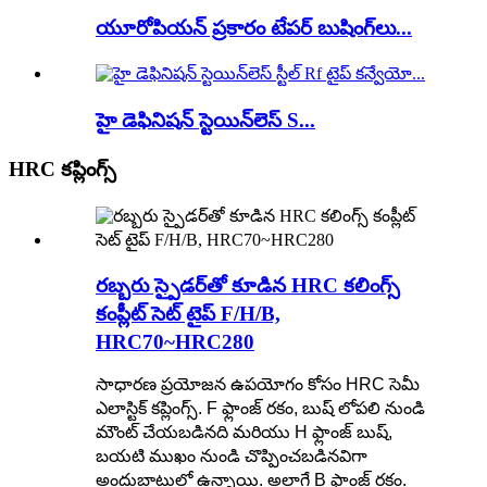
యూరోపియన్ ప్రకారం టేపర్ బుషింగ్‌లు...
హై డెఫినిషన్ స్టెయిన్‌లెస్ S...
HRC కప్లింగ్స్
రబ్బరు స్పైడర్‌తో కూడిన HRC కలింగ్స్
కంప్లీట్ సెట్ టైప్ F/H/B,
HRC70~HRC280
సాధారణ ప్రయోజన ఉపయోగం కోసం HRC సెమీ
ఎలాస్టిక్ కప్లింగ్స్. F ఫ్లాంజ్ రకం, బుష్ లోపలి నుండి
మౌంట్ చేయబడినది మరియు H ఫ్లాంజ్ బుష్,
బయటి ముఖం నుండి చొప్పించబడినవిగా
అందుబాటులో ఉన్నాయి. అలాగే B ఫ్లాంజ్ రకం.