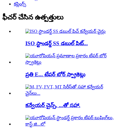
కప్లింగ్స్
ఫీచర్ చేసిన ఉత్పత్తులు
ISO స్టాండర్డ్ SS డబుల్ పిట్...
ప్రతి E... టేపర్ బోర్ స్ప్రాకెట్లు
కన్వేయర్ చైన్స్, ...తో సహా.