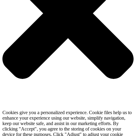
Cookies give you a personalized experience. Cookie files help us to
enhance your experience using our website, simplify navigation,
keep our website safe, and assist in our marketing efforts. By
clicking "Accept", you agree to the storing of cookies on your
device for these purposes. Click "Adjust" to adjust your cookie