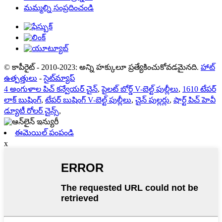
మమ్మల్ని సంప్రదించండి
© కాపీరైట్ - 2010-2023: అన్ని హక్కులూ ప్రత్యేకించుకోవడమైనది.
హాట్
ఉత్పత్తులు
-
సైట్‌మ్యాప్
4 అంగుళాల పిచ్ కన్వేయర్ చైన్
,
పైలట్ బోర్డ్ V-బెల్ట్ పుల్లీలు
,
1610 టేపర్
లాక్ బుషింగ్
,
టేపర్ బుషింగ్ V-బెల్ట్ పుల్లీలు
,
చైన్ పుల్లర్లు
,
షార్ట్ పిచ్ హెవీ
డ్యూటీ రోలర్ చైన్స్
,
ఈమెయిల్ పంపండి
x