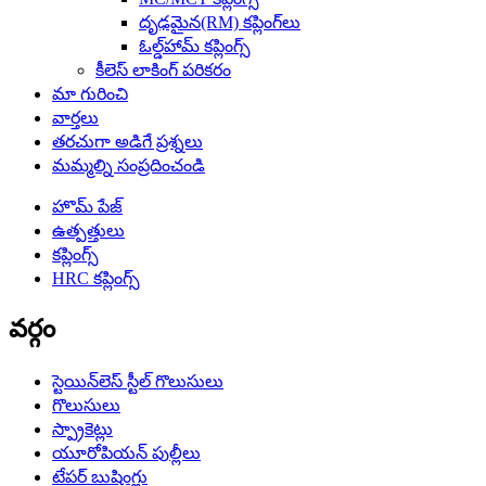
దృఢమైన(RM) కప్లింగ్‌లు
ఓల్డ్‌హామ్ కప్లింగ్స్
కీలెస్ లాకింగ్ పరికరం
మా గురించి
వార్తలు
తరచుగా అడిగే ప్రశ్నలు
మమ్మల్ని సంప్రదించండి
హొమ్ పేజ్
ఉత్పత్తులు
కప్లింగ్స్
HRC కప్లింగ్స్
వర్గం
స్టెయిన్‌లెస్ స్టీల్ గొలుసులు
గొలుసులు
స్ప్రాకెట్లు
యూరోపియన్ పుల్లీలు
టేపర్ బుషింగ్లు