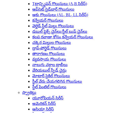
Tట్రాన్స్మిషన్ గొలుసులు (A,B సిరీస్)
ఆఫ్‌సెట్ సైడ్‌బార్ గొలుసులు
ఆకు గొలుసులు (AL, BL, LL సిరీస్)
కన్వేయర్ గొలుసులు
వెల్డెడ్ స్టీల్ మిల్లు గొలుసులు
డబుల్ ఫ్లెక్స్ చైన్‌లు/స్టీల్ బుష్ చైన్‌లు
కలప రవాణా కోసం కన్వేయర్ గొలుసులు
చక్కెర మిల్లుల గొలుసులు
డ్రాప్-ఫోర్జెడ్ గొలుసులు
తారాగణం గొలుసులు
వ్యవసాయ గొలుసులు
నాలుగు చక్రాల ట్రాలీలు
వేరియబుల్ స్పీడ్ చైన్లు
మోటార్ సైకిల్ గొలుసులు
స్టీల్ వేరు చేయగలిగిన గొలుసులు
స్టీల్ పింటిల్ గొలుసులు
స్ప్రాకెట్లు
యూరోపియన్ సిరీస్
అమెరికన్ సిరీస్
ఆసియా సిరీస్