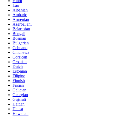
Hindi
Lao
Albanian
Amharic
Armenian
Azerbaijani
Belarusian
Bengali
Bosnian
Bulgarian
Cebuano
Chichewa
Corsican
Croatian
Dutch
Estonian
Filipino
Finnish
Frisian
Galician
Georgian
Gujarati
Haitian
Hausa
Hawaiian