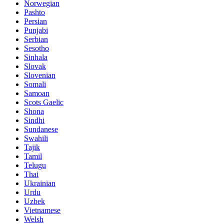
Norwegian
Pashto
Persian
Punjabi
Serbian
Sesotho
Sinhala
Slovak
Slovenian
Somali
Samoan
Scots Gaelic
Shona
Sindhi
Sundanese
Swahili
Tajik
Tamil
Telugu
Thai
Ukrainian
Urdu
Uzbek
Vietnamese
Welsh