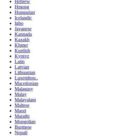
Hebrew
Hmong
Hungarian
Icelandic
Igbo
Javanese
Kannada
Kazakh
Khmer
Kurdish
Kyrgyz
Latin
Latvian
Lithuanian
Luxembou..
Macedonian
Malagasy
Malay
Malayalam
Maltese
Maori
Marathi
Mongolian
Burmese
Nepali