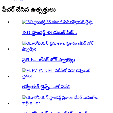
ఫీచర్ చేసిన ఉత్పత్తులు
ISO స్టాండర్డ్ SS డబుల్ పిట్...
ప్రతి E... టేపర్ బోర్ స్ప్రాకెట్లు
కన్వేయర్ చైన్స్, ...తో సహా.