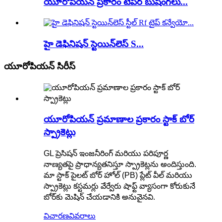
యూరోపియన్ ప్రకారం టేపర్ బుషింగ్‌లు...
హై డెఫినిషన్ స్టెయిన్‌లెస్ S...
యూరోపియన్ సిరీస్
యూరోపియన్ ప్రమాణాల ప్రకారం స్టాక్ బోర్
స్ప్రాకెట్లు
GL ప్రెసిషన్ ఇంజనీరింగ్ మరియు పరిపూర్ణ
నాణ్యతపై ప్రాధాన్యతనిస్తూ స్ప్రాకెట్లను అందిస్తుంది.
మా స్టాక్ పైలట్ బోర్ హోల్ (PB) ప్లేట్ వీల్ మరియు
స్ప్రాకెట్లు కస్టమర్లు వేర్వేరు షాఫ్ట్ వ్యాసంగా కోరుకునే
బోర్‌కు మెషిన్ చేయడానికి అనువైనవి.
విచారణ
వివరాలు