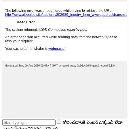
శోధించడానికి ఎంటర్ నొక్కండి లేదా
మూసివేయడానికి ESC నొక్కండి.