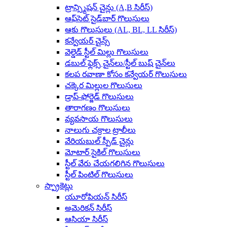
ట్రాన్స్మిషన్ చైన్లు (A,B సిరీస్)
ఆఫ్‌సెట్ సైడ్‌బార్ గొలుసులు
ఆకు గొలుసులు (AL, BL, LL సిరీస్)
కన్వేయర్ చైన్స్
వెల్డెడ్ స్టీల్ మిల్లు గొలుసులు
డబుల్ ఫ్లెక్స్ చైన్‌లు/స్టీల్ బుష్ చైన్‌లు
కలప రవాణా కోసం కన్వేయర్ గొలుసులు
చక్కెర మిల్లుల గొలుసులు
డ్రాప్-ఫోర్జెడ్ గొలుసులు
తారాగణం గొలుసులు
వ్యవసాయ గొలుసులు
నాలుగు చక్రాల ట్రాలీలు
వేరియబుల్ స్పీడ్ చైన్లు
మోటార్ సైకిల్ గొలుసులు
స్టీల్ వేరు చేయగలిగిన గొలుసులు
స్టీల్ పింటిల్ గొలుసులు
స్ప్రాకెట్లు
యూరోపియన్ సిరీస్
అమెరికన్ సిరీస్
ఆసియా సిరీస్