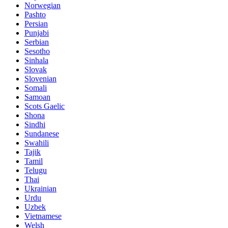
Norwegian
Pashto
Persian
Punjabi
Serbian
Sesotho
Sinhala
Slovak
Slovenian
Somali
Samoan
Scots Gaelic
Shona
Sindhi
Sundanese
Swahili
Tajik
Tamil
Telugu
Thai
Ukrainian
Urdu
Uzbek
Vietnamese
Welsh