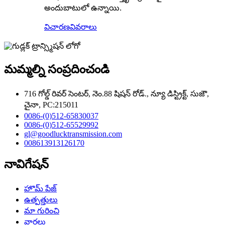
అందుబాటులో ఉన్నాయి.
విచారణ
వివరాలు
మమ్మల్ని సంప్రదించండి
716 గోల్డ్ రివర్ సెంటర్, నెం.88 షిషన్ రోడ్., న్యూ డిస్ట్రిక్ట్, సుజౌ,
చైనా, PC:215011
0086-(0)512-65830037
0086-(0)512-65529992
gl@goodlucktransmission.com
008613913126170
నావిగేషన్
హొమ్ పేజ్
ఉత్పత్తులు
మా గురించి
వార్తలు