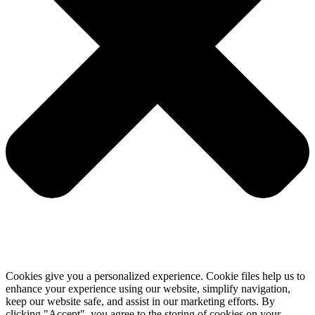
Cookies give you a personalized experience. Cookie files help us to
enhance your experience using our website, simplify navigation,
keep our website safe, and assist in our marketing efforts. By
clicking "Accept", you agree to the storing of cookies on your