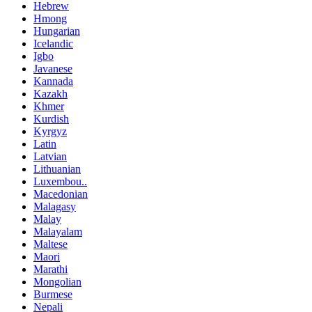
Hebrew
Hmong
Hungarian
Icelandic
Igbo
Javanese
Kannada
Kazakh
Khmer
Kurdish
Kyrgyz
Latin
Latvian
Lithuanian
Luxembou..
Macedonian
Malagasy
Malay
Malayalam
Maltese
Maori
Marathi
Mongolian
Burmese
Nepali