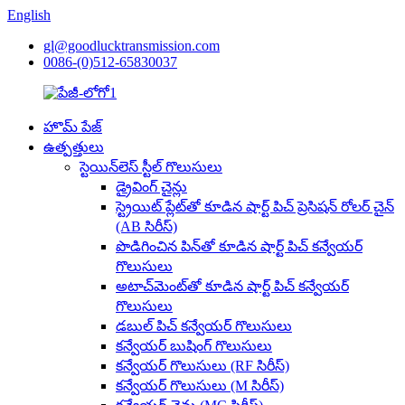
English
gl@goodlucktransmission.com
0086-(0)512-65830037
హొమ్ పేజ్
ఉత్పత్తులు
స్టెయిన్‌లెస్ స్టీల్ గొలుసులు
డ్రైవింగ్ చైన్లు
స్ట్రెయిట్ ప్లేట్‌తో కూడిన షార్ట్ పిచ్ ప్రెసిషన్ రోలర్ చైన్
(AB సిరీస్)
పొడిగించిన పిన్‌తో కూడిన షార్ట్ పిచ్ కన్వేయర్
గొలుసులు
అటాచ్‌మెంట్‌తో కూడిన షార్ట్ పిచ్ కన్వేయర్
గొలుసులు
డబుల్ పిచ్ కన్వేయర్ గొలుసులు
కన్వేయర్ బుషింగ్ గొలుసులు
కన్వేయర్ గొలుసులు (RF సిరీస్)
కన్వేయర్ గొలుసులు (M సిరీస్)