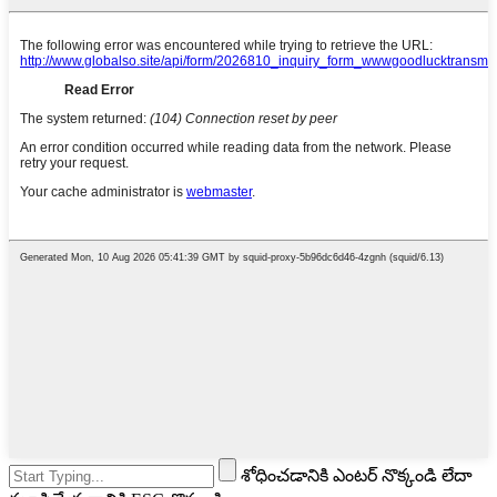
శోధించడానికి ఎంటర్ నొక్కండి లేదా